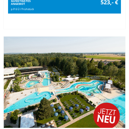
523,- €
GÜNSTIGSTES
ANGEBOT
p.P. 6 Ü / Frühstück