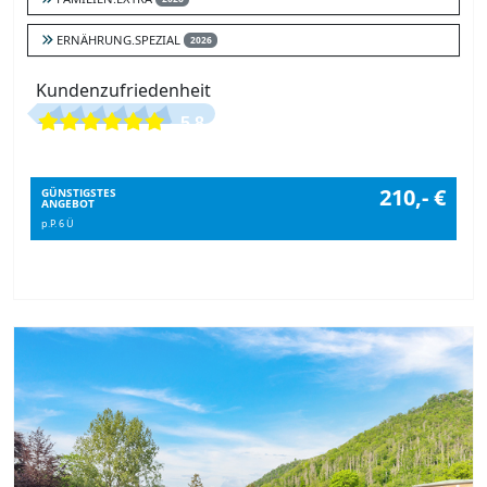
ERNÄHRUNG.SPEZIAL
2026
Kundenzufriedenheit
5.8
210,- €
GÜNSTIGSTES
ANGEBOT
p.P. 6 Ü