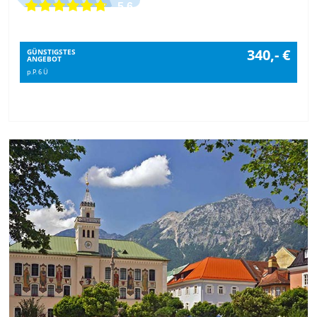
5.6
340,- €
GÜNSTIGSTES
ANGEBOT
p.P. 6 Ü