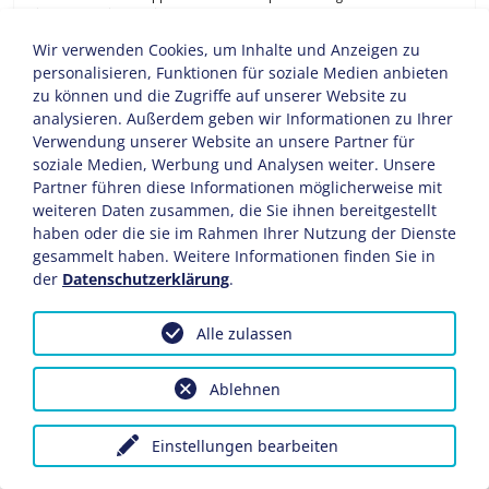
Hier können Sie Energie auftanken und neue Kräfte sammeln.
Entspannen und entschleunigen Sie in der Mitte Deutschlands!
Wir verwenden Cookies, um Inhalte und Anzeigen zu
PROGRAMMINFORMATIONEN
personalisieren, Funktionen für soziale Medien anbieten
zu können und die Zugriffe auf unserer Website zu
MUSKELAUFBAU.SPEZIAL
2026
analysieren. Außerdem geben wir Informationen zu Ihrer
Verwendung unserer Website an unsere Partner für
GESUNDHEITSWANDERN.SPEZIAL
2026
soziale Medien, Werbung und Analysen weiter. Unsere
DIE AKTIVWOCHE.DAS ORIGINAL
Partner führen diese Informationen möglicherweise mit
2026
weiteren Daten zusammen, die Sie ihnen bereitgestellt
haben oder die sie im Rahmen Ihrer Nutzung der Dienste
Kundenzufriedenheit
gesammelt haben. Weitere Informationen finden Sie in
5.7
der
Datenschutzerklärung
.
Alle zulassen
230,- €
GÜNSTIGSTES
ANGEBOT
p.P. 6 Ü
Ablehnen
Einstellungen bearbeiten