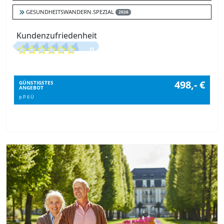
GESUNDHEITSWANDERN.SPEZIAL
2026
Kundenzufriedenheit
0
498,- €
GÜNSTIGSTES
ANGEBOT
p.P. 6 Ü