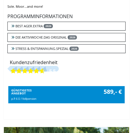
Sole. Moor…and more!
PROGRAMMINFORMATIONEN
BEST AGER.EXTRA
2026
DIE AKTIVWOCHE.DAS ORIGINAL
2026
STRESS & ENTSPANNUNG.SPEZIAL
2026
Kundenzufriedenheit
5.5
589,- €
GÜNSTIGSTES
ANGEBOT
p.P. 6 Ü / Vollpension