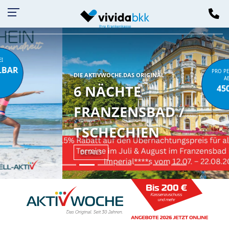
Kassen-
LOGIN
PRO PERSON
DIE AKTIVWOCHE.DAS ORIGINAL
AB
6 NÄCHTE
450 €
FRANZENSBAD /
TSCHECHIEN
DETAILS