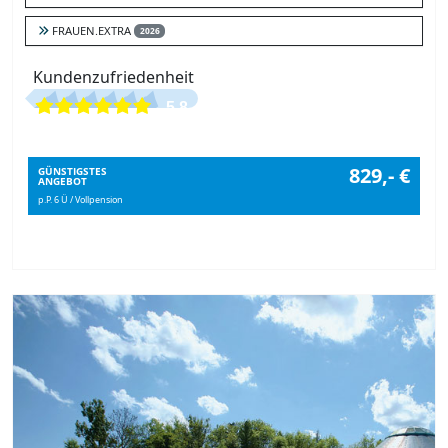
FRAUEN.EXTRA
2026
Kundenzufriedenheit
5.8
829,- €
GÜNSTIGSTES
ANGEBOT
p.P. 6 Ü / Vollpension