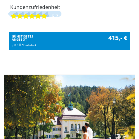
Kundenzufriedenheit
5.7
415,- €
GÜNSTIGSTES
ANGEBOT
p.P. 6 Ü / Frühstück