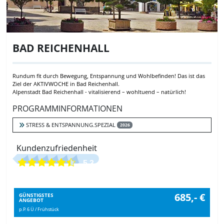
BAD REICHENHALL
Rundum fit durch Bewegung, Entspannung und Wohlbefinden! Das ist das
Ziel der AKTIVWOCHE in Bad Reichenhall.
Alpenstadt Bad Reichenhall - vitalisierend – wohltuend – natürlich!
PROGRAMMINFORMATIONEN
STRESS & ENTSPANNUNG.SPEZIAL
2026
Kundenzufriedenheit
5.3
685,- €
GÜNSTIGSTES
ANGEBOT
p.P. 6 Ü / Frühstück